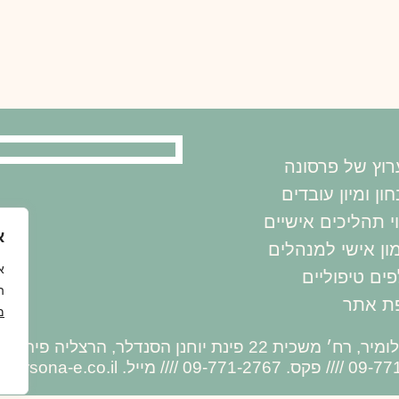
וץ של פרסונה
ון ומיון עובדים
וי תהליכים אישיים
א
ון אישי למנהלים
א
ים טיפוליים
ה
ת אתר
מ
לר, הרצליה פיתוח, ת.ח. 12760, מיקוד 46733
ersona-e.co.il