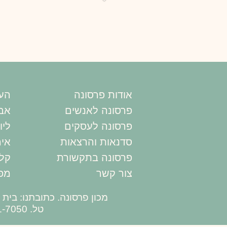
אודות פרסונה
הער
פרסונה לאנשים
אבח
פרסונה לעסקים
ליו
סדנאות והרצאות
אימ
פרסונה בתקשורת
קלפ
צור קשר
מפ
מכון פרסונה. כתובתנו: בית לומיר, רח׳ משכית 22 פינת יוחנן הסנד
טל. 09-771-7050 //// פקס. 09-771-2767 //// מייל.